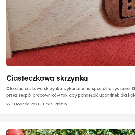
Ciasteczkowa skrzynka
Oto ciasteczkowa skrzynka wykonana na specjalne życzenie. 
przez zespół pracowników tak aby pomieścić upominek dla kol
skrzynce indywidualnego charakteru wykonałem drewniane em
22 listopada 2021
·
1 min
·
admin
motywami. Jestem pewien, że zawartość prezentu była równie 