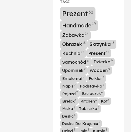
TAGI
32
Prezent
19
Handmade
14
Zabawka
13
13
Obrazek
Skrzynka
11
12
Kuchnia
Present
11
Dziecko
9
Samochód
Upominek
Wooden
9
9
7
7
Emblemat
Folklor
7
7
Napis
Podstawka
6
7
Pojazd
Breloczek
6
6
6
Brelok
Kitchen
Kot
6
6
Miska
Tabliczka
5
Deska
5
Deska-Do-Krojenia
5
5
5
Dzieci
Imię
Kurpie