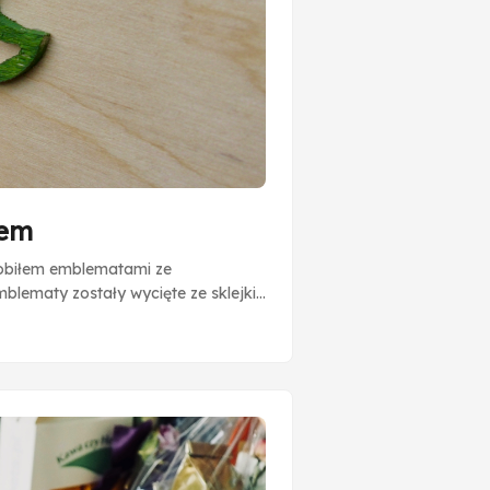
tem
zdobiłem emblematami ze
lematy zostały wycięte ze sklejki i