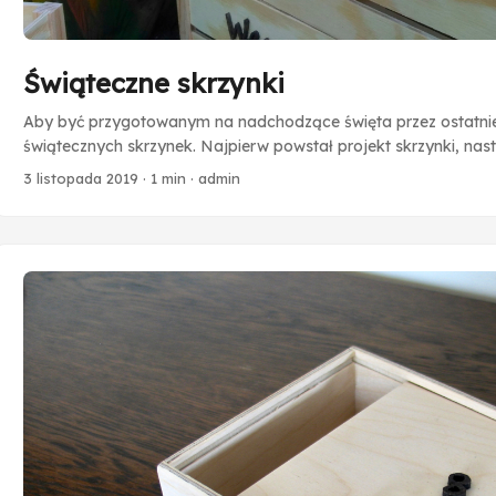
Świąteczne skrzynki
Aby być przygotowanym na nadchodzące święta przez ostatni
świątecznych skrzynek. Najpierw powstał projekt skrzynki, nas
składowe: deski i listewki o odpowiednich wymiarach. Gdy już
3 listopada 2019
·
1 min
·
admin
pozostało złożyć je w gotową skrzynkę. Na sam koniec każdą 
drewna napisami “Wesołych Świąt”, “Merry Christmas”, a tak
emblematami w kształcie choinki i bałwanka. Ostatni krok to s
krasnal ogrodowy. A efekt sesji można podziwiać poniżej: ...