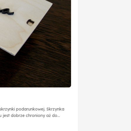
 skrzynki podarunkowej. Skrzynka
 jest dobrze chroniony aż do
zdobiłem ciemnym napisem “8
y uchwyt, który wyfrezowałem w