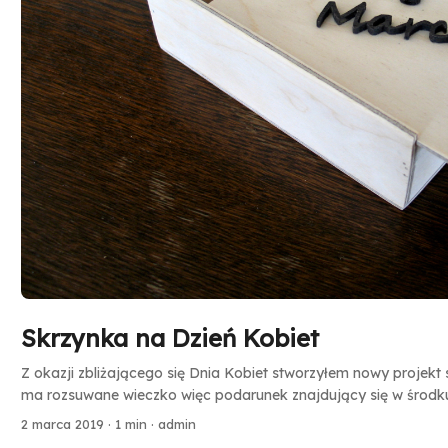
Skrzynka na Dzień Kobiet
Z okazji zbliżającego się Dnia Kobiet stworzyłem nowy projekt
ma rozsuwane wieczko więc podarunek znajdujący się w środku
momentu otwarcia prezentu. :) Rozsuwane wieczko skrzynki o
2 marca 2019
·
1 min
·
admin
Marca” wyciętym z drewna. Na górze znajduje się również mał