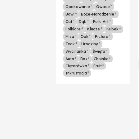
5
5
Opakowanie
Owoce
4
4
Bowl
Boże-Narodzenie
4
4
4
Cat
Dąb
Folk-Art
4
4
4
Folklore
Klucze
Kubek
4
4
4
Misa
Oak
Picture
4
4
Teak
Urodziny
4
4
Wycinanka
Święta
3
3
3
Auto
Box
Choinka
3
3
Ciężarówka
Fruit
3
Inkrustacja