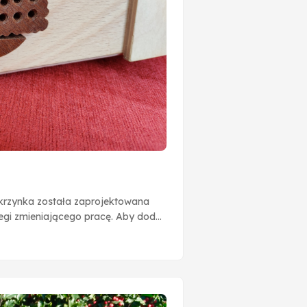
Skrzynka została zaprojektowana
egi zmieniającego pracę. Aby dodać
blematy z ciasteczowymi
bogata jak jego oprawa.