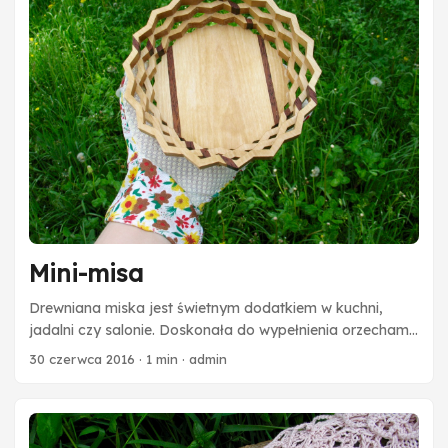
Mini-misa
Drewniana miska jest świetnym dodatkiem w kuchni,
jadalni czy salonie. Doskonała do wypełnienia orzechami,
owocami, pieczywem czy suszem dekoracyjnym.
30 czerwca 2016
·
1 min
·
admin