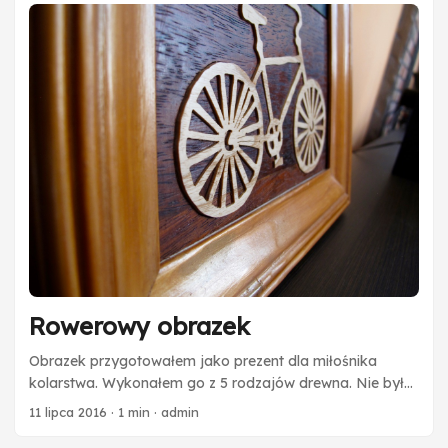
efektowną techniką inkrustacji. Miska została
zaimpregnowana olejem (pierwsze dwie fotografie). Misa
na owoce
Rowerowy obrazek
Obrazek przygotowałem jako prezent dla miłośnika
kolarstwa. Wykonałem go z 5 rodzajów drewna. Nie było
łatwo - każdą szprychę, jedną po drugiej, musiałem
11 lipca 2016
·
1 min
·
admin
ostrożnie wyciąć. Pierwsze koło, drugie koło, rama,