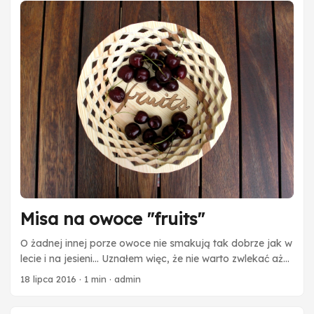
Misa na owoce "fruits"
O żadnej innej porze owoce nie smakują tak dobrze jak w
lecie i na jesieni… Uznałem więc, że nie warto zwlekać aż
lato przeminie. By zatrzymać jego niezwykle aromaty,
18 lipca 2016
·
1 min
·
admin
wykonałem miskę na owoce. Miska jest sosnowa, zaś
napis teakowy - wykonany niezawodną, bo jak zwykle