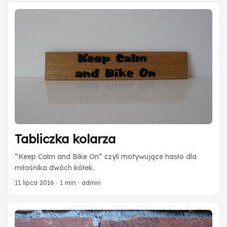
siodełko… i tak powstał rower. A właściwie dwa. Kolejnym
krokiem było wycięcie motywacyjnego napisu z deski z
czarnego dębu. Teraz pozostało złożyć wszystko razem,
oprawić w ramkę i gotowe! Wymiary:
Tabliczka kolarza
“Keep Calm and Bike On” czyli motywujące hasło dla
miłośnika dwóch kółek.
11 lipca 2016
·
1 min
·
admin