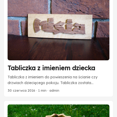
Tabliczka z imieniem dziecka
Tabliczka z imieniem do powieszenia na ścianie czy
drzwiach dziecięcego pokoju. Tabliczka została
przygotowana jako prezent urodzinowy. Tworzenie
30 czerwca 2016
·
1 min
·
admin
indywidualnych tabliczek z literkami pozwala na
doskonałą wariację w kwestii doboru czcionki. Każdy jest
inny, charakter pisma pozwala na odzwierciedlenie
osobowości, która kryje się pod jego imieniem.