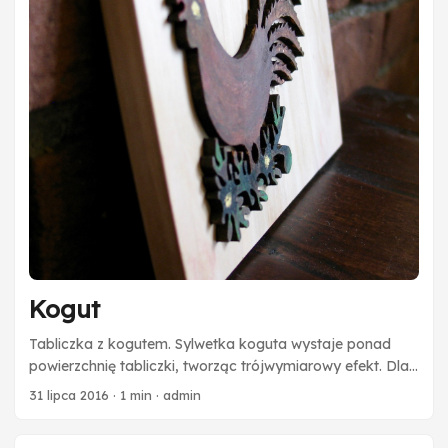
Kogut
Tabliczka z kogutem. Sylwetka koguta wystaje ponad
powierzchnię tabliczki, tworząc trójwymiarowy efekt. Dla
podkreślenia efektu ptak został dodatkowo pomalowany
31 lipca 2016
·
1 min
·
admin
farbami.