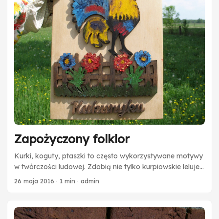
Zapożyczony folklor
Kurki, koguty, ptaszki to często wykorzystywane motywy
w twórczości ludowej. Zdobią nie tylko kurpiowskie leluje,
ale również łowickie wycinanki. Pierwszy obrazek
26 maja 2016
·
1 min
·
admin
pomalowany został farbami akrylowymi, natomiast drugi
zdobią gwasze.