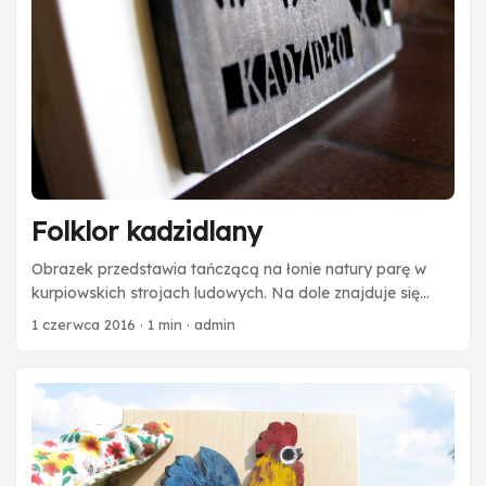
Folklor kadzidlany
Obrazek przedstawia tańczącą na łonie natury parę w
kurpiowskich strojach ludowych. Na dole znajduje się
wycięty w drewnie napis Kadzidło - wieś położoną w
1 czerwca 2016
·
1 min
·
admin
sercu Puszczy Zielonej.