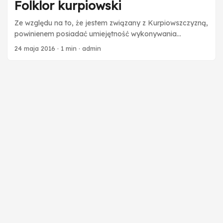
Folklor kurpiowski
Ze względu na to, że jestem związany z Kurpiowszczyzną,
powinienem posiadać umiejętność wykonywania
wycinanek z kolorowego papieru za pomocą nożyc do
24 maja 2016
·
1 min
·
admin
strzyżenia owiec. Owiec nie hoduję, nożyc też brak, jest
jednak wyrzynarka. Postanowiłem więc sprawdzić swoje
siły i zmierzyć się z wykonaniem lelui z drewna.