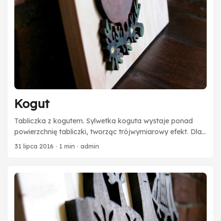
Kogut
Tabliczka z kogutem. Sylwetka koguta wystaje ponad
powierzchnię tabliczki, tworząc trójwymiarowy efekt. Dla
podkreślenia efektu ptak został dodatkowo pomalowany
31 lipca 2016
·
1 min
·
admin
farbami.