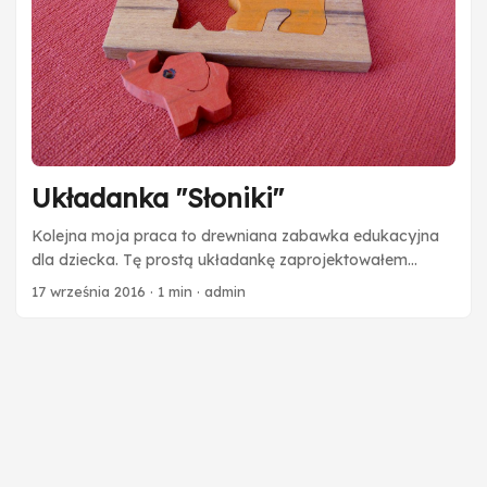
Układanka "Słoniki"
Kolejna moja praca to drewniana zabawka edukacyjna
dla dziecka. Tę prostą układankę zaprojektowałem
specjalnie dla młodego miłośnika różowych słoni. :)
17 września 2016
·
1 min
·
admin
Zabawka przeznaczona dla bardzo małych dzieci (2-4
lata), składa się z 3 części: mamy-słonia, słoniątka i
ramki. Klocki pomalowane w dwóch kolorach.