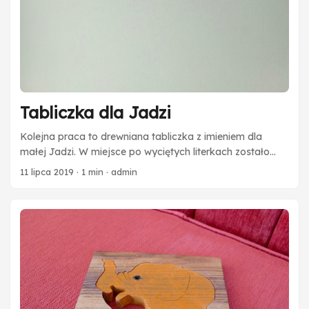
Tabliczka dla Jadzi
Kolejna praca to drewniana tabliczka z imieniem dla
małej Jadzi. W miejsce po wyciętych literkach zostało
wklejone ciemne tło nadające napisowi głębię. Gotowa
11 lipca 2019
·
1 min
·
admin
tabliczka doskonale spisuje się jako dekoracja do pokoju
dziecięcego. Oczywiście literki pozostałe po wycięciu
napisu nie mogły się zmarnować. Można układać je
niczym puzzle. Na razie służą do zabawy rodzicom ale…
kto wie? Może przypadną do gustu również Jadzi gdy
nieco podrośnie? :)