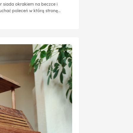
r siada okrakiem na beczce i
uchać poleceń w którą stronę
ednym małym wyjątkiem - koła
h oporów toczenia.