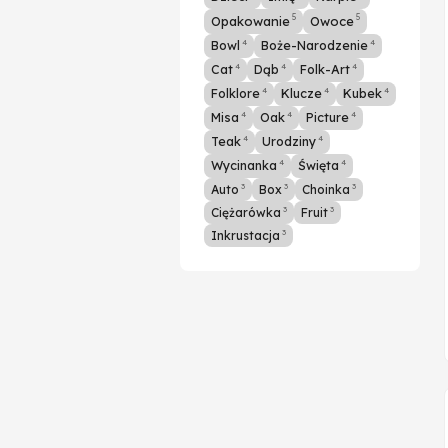
5
5
Opakowanie
Owoce
4
4
Bowl
Boże-Narodzenie
4
4
4
Cat
Dąb
Folk-Art
4
4
4
Folklore
Klucze
Kubek
4
4
4
Misa
Oak
Picture
4
4
Teak
Urodziny
4
4
Wycinanka
Święta
3
3
3
Auto
Box
Choinka
3
3
Ciężarówka
Fruit
3
Inkrustacja