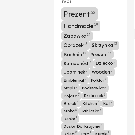
TAGI
32
Prezent
19
Handmade
14
Zabawka
13
13
Obrazek
Skrzynka
11
12
Kuchnia
Present
11
Dziecko
9
Samochód
Upominek
Wooden
9
9
7
7
Emblemat
Folklor
7
7
Napis
Podstawka
6
7
Pojazd
Breloczek
6
6
6
Brelok
Kitchen
Kot
6
6
Miska
Tabliczka
5
Deska
5
Deska-Do-Krojenia
5
5
5
Dzieci
Imię
Kurpie