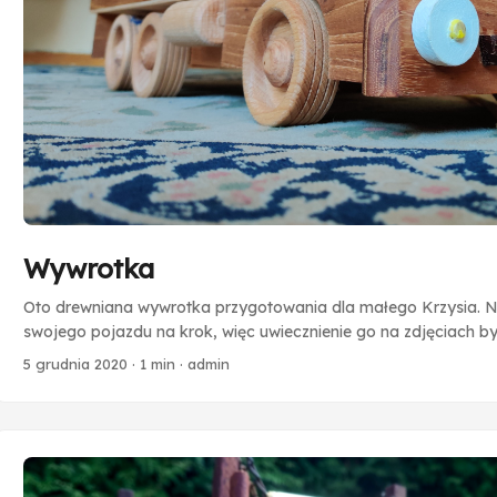
Wywrotka
Oto drewniana wywrotka przygotowania dla małego Krzysia. No
swojego pojazdu na krok, więc uwiecznienie go na zdjęciach b
wykonałem w całości z drewna (łącznie z kołami i osiami!). 
5 grudnia 2020
·
1 min
·
admin
konstrukcji wywrotki. Tak aby z łatwością przechodziła starcie
kolizje ze ścianami, jazdę pod “dziecięcym” obciążeniem ora
wywrotce oczywiście nie mogło zabraknąć uchwytów do holow
dopełnia spersonalizwana “tablica rejestracyjna” z każdą z lite
drewnianej karoserii. ...