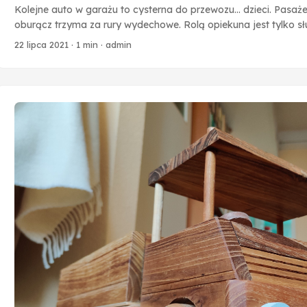
Kolejne auto w garażu to cysterna do przewozu… dzieci. Pasaże
oburącz trzyma za rury wydechowe. Rolą opiekuna jest tylko sł
ciągnąć pojazd. Samochód wykonany w całości z drewna - z j
22 lipca 2021
·
1 min
·
admin
osadzone są na metalowych łożyskach w celu uzyskania niskic