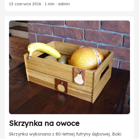
stronie można umieścić dowolne i jednocześnie
13 czerwca 2016
·
1 min
·
admin
indywidualne hasło.
Skrzynka na owoce
Skrzynka wykonana z 80-letniej futryny dębowej. Boki