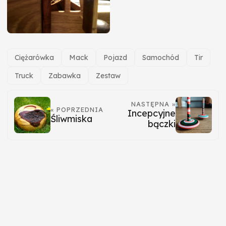
Ciężarówka
Mack
Pojazd
Samochód
Tir
Truck
Zabawka
Zestaw
NASTĘPNA »
« POPRZEDNIA
Incepcyjne
Śliwmiska
bączki