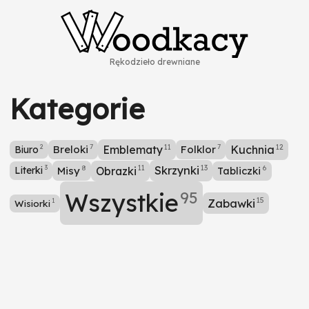
Rękodzieło drewniane
Kategorie
7
7
12
11
Breloki
Emblematy
Folklor
Kuchnia
2
Biuro
13
6
8
Skrzynki
11
3
Obrazki
Tabliczki
Literki
Misy
95
Wszystkie
15
Zabawki
1
Wisiorki